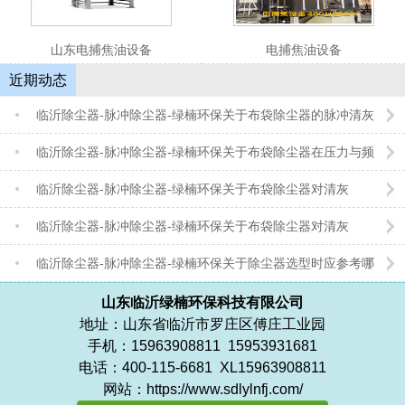
山东电捕焦油设备
电捕焦油设备
1
2
3
4
5
近期动态
临沂除尘器-脉冲除尘器-绿楠环保关于布袋除尘器的脉冲清灰
控制是一门精密的“平衡艺术”
临沂除尘器-脉冲除尘器-绿楠环保关于布袋除尘器在压力与频
次之间寻求最佳平衡点
临沂除尘器-脉冲除尘器-绿楠环保关于布袋除尘器对清灰
的“节奏”控制
临沂除尘器-脉冲除尘器-绿楠环保关于布袋除尘器对清灰
的“力道”把控
临沂除尘器-脉冲除尘器-绿楠环保关于除尘器选型时应参考哪
些因素
山东临沂绿楠环保科技有限公司
地址：山东省临沂市罗庄区傅庄工业园
手机：15963908811 15953931681
电话：400-115-6681 XL15963908811
网站：https://www.sdlylnfj.com/